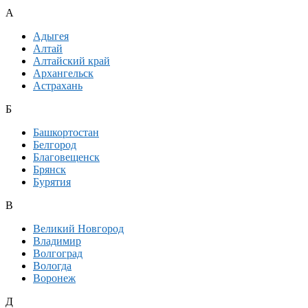
А
Адыгея
Алтай
Алтайский край
Архангельск
Астрахань
Б
Башкортостан
Белгород
Благовещенск
Брянск
Бурятия
В
Великий Новгород
Владимир
Волгоград
Вологда
Воронеж
Д