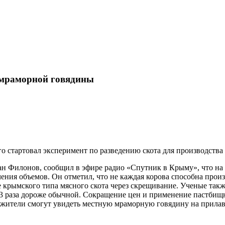
 мраморной говядины
о стартовал эксперимент по разведению скота для производств
ман Филонов, сообщил в эфире радио «Спутник в Крыму», что 
чения объемов. Он отметил, что не каждая корова способна прои
крымского типа мясного скота через скрещивание. Ученые также
2-3 раза дороже обычной. Сокращение цен и применение пастби
жители смогут увидеть местную мраморную говядину на прилавка