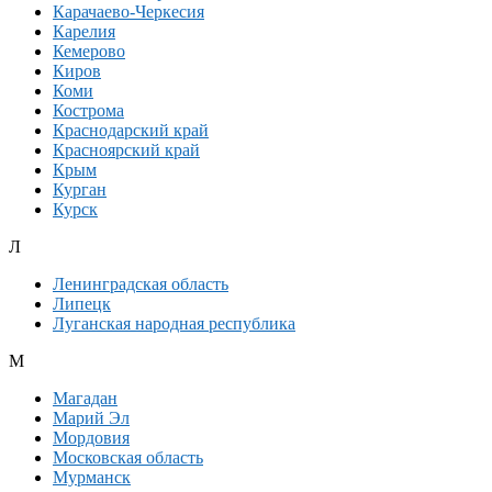
Карачаево-Черкесия
Карелия
Кемерово
Киров
Коми
Кострома
Краснодарский край
Красноярский край
Крым
Курган
Курск
Л
Ленинградская область
Липецк
Луганская народная республика
М
Магадан
Марий Эл
Мордовия
Московская область
Мурманск