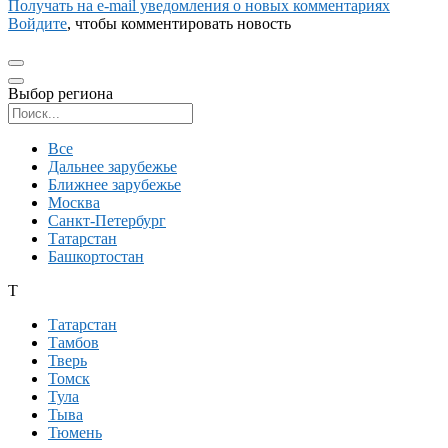
Получать на e‑mail уведомления о новых комментариях
Войдите
, чтобы комментировать новость
Выбор региона
Поиск региона
Все
Дальнее зарубежье
Ближнее зарубежье
Москва
Санкт-Петербург
Татарстан
Башкортостан
Т
Татарстан
Тамбов
Тверь
Томск
Тула
Тыва
Тюмень