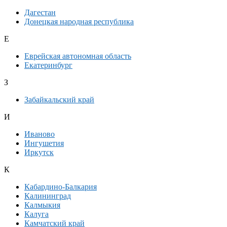
Дагестан
Донецкая народная республика
Е
Еврейская автономная область
Екатеринбург
З
Забайкальский край
И
Иваново
Ингушетия
Иркутск
К
Кабардино-Балкария
Калининград
Калмыкия
Калуга
Камчатский край