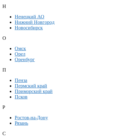
Н
Ненецкий АО
Нижний Новгород
Новосибирск
О
Омск
Орел
Оренбург
П
Пенза
Пермский край
Приморский край
Псков
Р
Ростов-на-Дону
Рязань
С