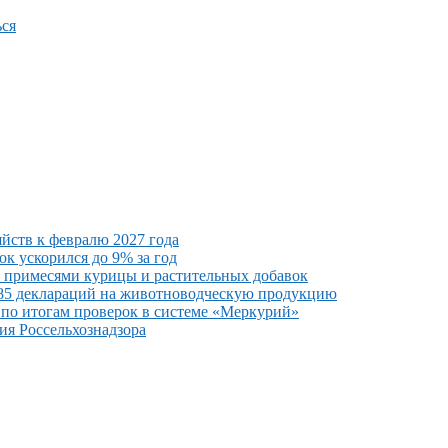
ся
йств к февралю 2027 года
к ускорился до 9% за год
 примесями курицы и растительных добавок
 85 деклараций на животноводческую продукцию
по итогам проверок в системе «Меркурий»
я Россельхознадзора