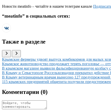
Новости
meatinfo
– читайте в нашем телеграм канале
Подписать
“
meatinfo
” в социальных сетях:
Также в разделе
Иллюстрация новости
Крымские фермеры удвоят выпуск комбикормов для малых хозя
Иллюстрация новости
Крымское животноводство продолжает терять поголовье — отто
Иллюстрация новости
В крымском магазине выявили фальсифицированную колбасу с
Иллюстрация новости
В Крыму и Севастополе Россельхознадзор прекратил действие
Иллюстрация новости
В Крыму ветеринарным врачам вынесено 127 предупреждений 
Иллюстрация новости
115 крымских предприятий общепита получили предостережени
Комментарии (
0
)