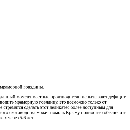
а мраморной говядины.
на данный момент местные производители испытывают дефицит
зводить мраморную говядину, это возможно только от
 стремятся сделать этот деликатес более доступным для
щного скотоводства может помочь Крыму полностью обеспечить
х через 5-6 лет.