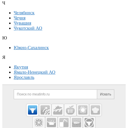
Ч
Челябинск
Чечня
Чувашия
Чукотский АО
Ю
Южно-Сахалинск
Я
Якутия
Ямало-Ненецкий АО
Ярославль
Дополнительная информация
Поиск по сайту и ссылк
Искать
Cсылки на полезные проекты
Meatinfo.ru —
мясо и