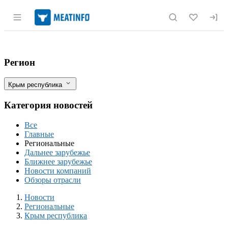
Раздел навигации по сайту meatinfo.r
Крым усиливает производство молока и 
Фильтры
Регион
Крым республика
Категория новостей
Все
Главные
Региональные
Дальнее зарубежье
Ближнее зарубежье
Новости компаний
Обзоры отрасли
Новости
Разделы
Новости
Региональные
Крым республика