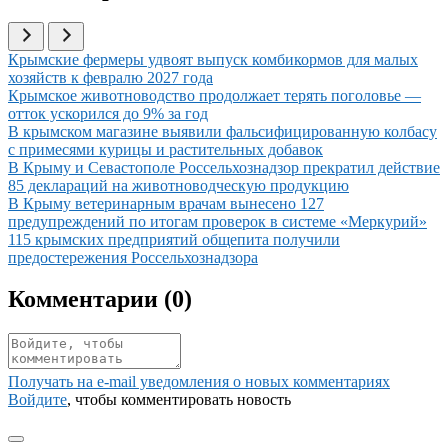
Иллюстрация новости
Крымские фермеры удвоят выпуск комбикормов для малых
хозяйств к февралю 2027 года
Иллюстрация новости
Крымское животноводство продолжает терять поголовье —
отток ускорился до 9% за год
Иллюстрация новости
В крымском магазине выявили фальсифицированную колбасу
с примесями курицы и растительных добавок
Иллюстрация новости
В Крыму и Севастополе Россельхознадзор прекратил действие
85 деклараций на животноводческую продукцию
Иллюстрация новости
В Крыму ветеринарным врачам вынесено 127
предупреждений по итогам проверок в системе «Меркурий»
Иллюстрация новости
115 крымских предприятий общепита получили
предостережения Россельхознадзора
Комментарии (
0
)
Получать на e‑mail уведомления о новых комментариях
Войдите
, чтобы комментировать новость