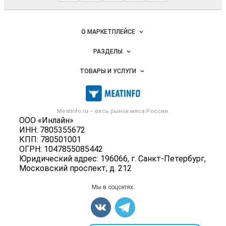
мясопродукты
Важные разделы и контакты
Навигация по сайту
О МАРКЕТПЛЕЙСЕ
Новости Meatinfo.ru
РАЗДЕЛЫ
Услуги и цены
Объявления
ТОВАРЫ И УСЛУГИ
Размещение рекламы
Каталог компаний
Мясо, мясопродукты
Публичная оферта
Новости рынка
Скот в живом весе
Контактная информация
Форум
Meatinfo.ru – весь
рынок мяса
России.
Колбасы, сосиски, деликатесы
Политика обработки персональных данных
ООО «Инлайн»
Энциклопедия
Мясные полуфабрикаты
ИНН: 7805355672
Для СМИ
Бренды
КПП: 780501001
Мясные консервы
ОГРН: 1047855085442
Мониторинг
Мясные снеки
Юридический адрес: 196066, г. Санкт-Петербург,
Вакансии
Московский проспект, д. 212
Яйца
Блог
Добавить объявление
Мы в соцсетях:
Карта объявлений