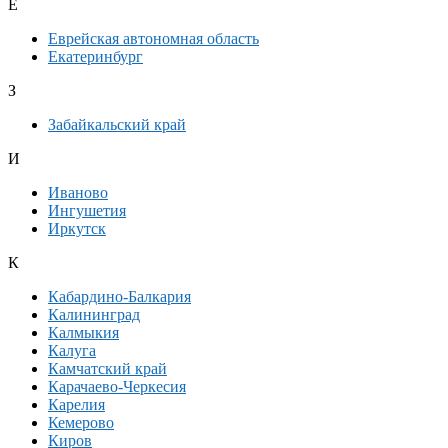
Е
Еврейская автономная область
Екатеринбург
З
Забайкальский край
И
Иваново
Ингушетия
Иркутск
К
Кабардино-Балкария
Калининград
Калмыкия
Калуга
Камчатский край
Карачаево-Черкесия
Карелия
Кемерово
Киров