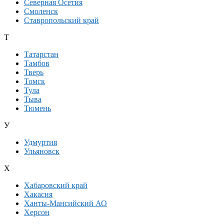
Северная Осетия
Смоленск
Ставропольский край
Т
Татарстан
Тамбов
Тверь
Томск
Тула
Тыва
Тюмень
У
Удмуртия
Ульяновск
Х
Хабаровский край
Хакасия
Ханты-Мансийский АО
Херсон